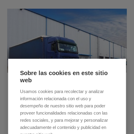
Sobre las cookies en este sitio
web
January 9, 2023
Usamos cookies para recolectar y analizar
Qu'est-ce qu'un commissionnaire de
información relacionada con el uso y
transport ? Fonctions et avantages
desempeño de nuestro sitio web para poder
Les commissionnaires de transport regroupent
proveer funcionalidades relacionadas con las
l'offre et la demande d'expéditions et optimisent
redes sociales, y para mejorar y personalizar
les opérations. Découvrez ses avantages !
adecuadamente el contenido y publicidad en