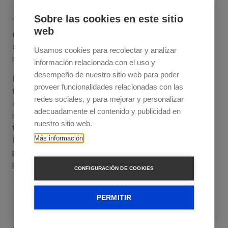
Sobre las cookies en este sitio
Tanto empresas como operadores logísticos buscan
web
reducir sus costes operativos
manteniendo un
servicio de calidad
con plazos de entrega cada vez
Usamos cookies para recolectar y analizar
más ajustados.
información relacionada con el uso y
desempeño de nuestro sitio web para poder
Para adquirir un mayor control sobre el presupuesto de
proveer funcionalidades relacionadas con las
transporte de las empresas, es recomendable encontrar
redes sociales, y para mejorar y personalizar
operadores flexibles, cuyos servicios se adapten a las
adecuadamente el contenido y publicidad en
necesidades de las empresas, y que cuenten con la
nuestro sitio web.
tecnología más avanzada para optimizar el proceso
Más información
logístico. La única solución
para reducir costes sin
perder en calidad
es la tecnología y la automatización de
procesos.
CONFIGURACIÓN DE COOKIES
Flexibilidad para paliar la imprevisibilidad en el
volumen de cargas
PERMITIR