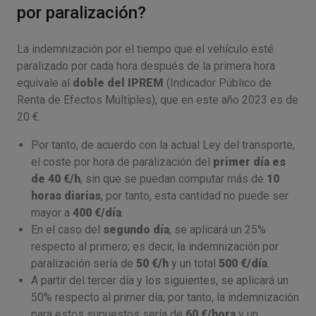
por paralización?
La indemnización por el tiempo que el vehículo esté
paralizado por cada hora después de la primera hora
equivale al
doble del IPREM
(Indicador Público de
Renta de Efectos Múltiples), que en este año 2023 es de
20 €.
Por tanto, de acuerdo con la actual Ley del transporte,
el coste por hora de paralización del
primer día es
de 40 €/h
, sin que se puedan computar más de
10
horas diarias
, por tanto, esta cantidad no puede ser
mayor a
400 €/día
.
En el caso del
segundo día
, se aplicará un 25%
respecto al primero; es decir, la indemnización por
paralización sería de
50 €/h
y un total
500 €/día
.
A partir del tercer día y los siguientes, se aplicará un
50% respecto al primer día; por tanto, la indemnización
para estos supuestos sería de
60 €/hora
y un