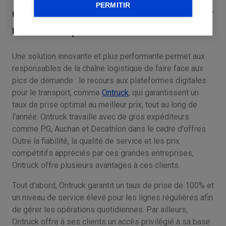
PERMITIR
Ontruck, une plateforme digitale pour
un taux de prise de 100%
Une solution innovante et plus performante permet aux
responsables de la chaîne logistique de faire face aux
pics de demande : le recours aux plateformes digitales
pour le transport, comme
Ontruck
, qui garantissent un
taux de prise optimal au meilleur prix, tout au long de
l'année. Ontruck travaille avec de gros expéditeurs
comme PG, Auchan et Decathlon dans le cadre d'offres.
Outre la fiabilité, la qualité de service et les prix
compétitifs appréciés par ces grandes entreprises,
Ontruck offre plusieurs avantages à ces clients.
Tout d'abord, Ontruck garantit un taux de prise de 100% et
un niveau de service élevé pour les lignes régulières afin
de gérer les opérations quotidiennes. Par ailleurs,
Ontruck offre à ses clients un accès privilégié à sa base