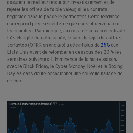
assurent le meilleur retour sur investissement et de
rejeter les offres de faible valeur, si les contrats
négociés dans le passé le permettent. Cette tendance
correspond précisément à ce que nous observons sur
les marchés. Par exemple, au cours de la saison estivale
très chargée de cette année, le taux de rejet des offres
sortantes (OTRR en anglais) a atteint plus de
25%
aux
États-Unis avant de retomber en dessous des 20 % les
semaines suivantes. L'imminence de la haute saison,
avec le Black Friday, le Cyber Monday, Noël et le Boxing
Day, va sans doute occasionner une nouvelle hausse de
ce taux.