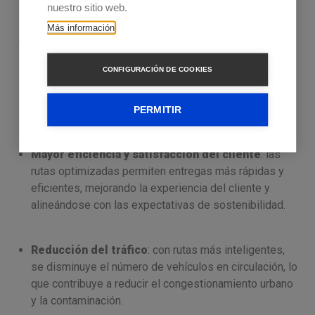
nuestro sitio web.
Más información
Ahorro de costos operativos
: al reducir el
consumo de combustible y los costos de
CONFIGURACIÓN DE COOKIES
mantenimiento de los vehículos, las empresas logran
un ahorro importante, lo que mejora la rentabilidad de
sus operaciones.
PERMITIR
Mayor eficiencia y satisfacción del cliente
: las
rutas optimizadas permiten entregas más rápidas y
eficientes, mejorando la experiencia del cliente y
alineándose con las expectativas de sostenibilidad.
Reducción del tráfico
: con rutas más inteligentes,
se disminuye el número de vehículos en circulación, lo
que contribuye a reducir el congestionamiento urbano
y la contaminación.