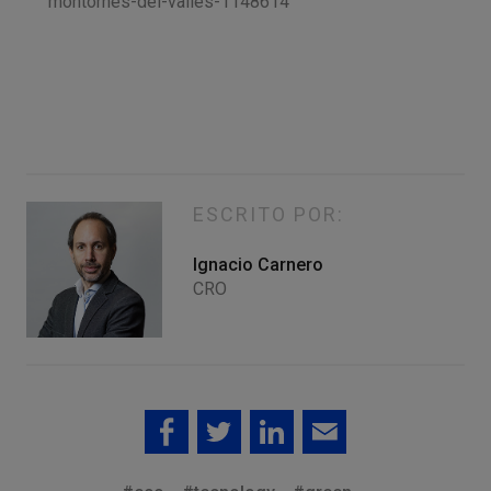
montornes-del-valles-1148614
ESCRITO POR:
Ignacio Carnero
CRO