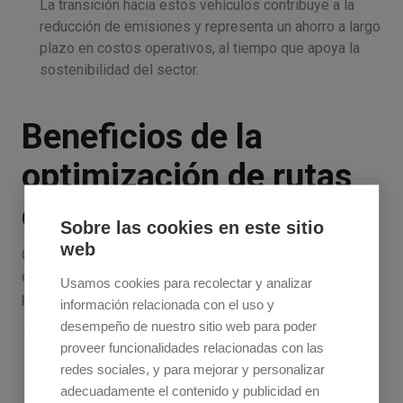
La transición hacia estos vehículos contribuye a la
reducción de emisiones y representa un ahorro a largo
plazo en costos operativos, al tiempo que apoya la
sostenibilidad del sector.
Beneficios de la
optimización de rutas
en la logística verde
Sobre las cookies en este sitio
web
Optimizar las rutas de transporte mejora la eficiencia
operativa y también ofrece una serie de beneficios tanto
Usamos cookies para recolectar y analizar
para el medio ambiente como para las empresas:
información relacionada con el uso y
desempeño de nuestro sitio web para poder
Menos emisiones y huella de carbono
: la
proveer funcionalidades relacionadas con las
optimización de rutas reduce significativamente el
redes sociales, y para mejorar y personalizar
impacto ambiental del transporte, disminuyendo las
adecuadamente el contenido y publicidad en
emisiones de CO2 y otras sustancias contaminantes.