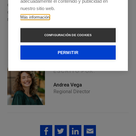
adecuadamente el contenido y publicidad en
delante. Solo de esa forma se puede dar respuesta a las
nuestro sitio web.
demandas del mercado y obtener la imprescindible
Más información
rentabilidad.
CONFIGURACIÓN DE COOKIES
PERMITIR
ESCRITO POR:
Andrea Vega
Regional Director