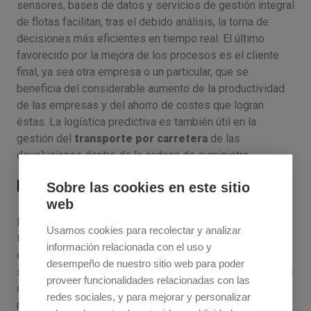
sensores, bases de datos y servicios de gestión integral
de flotas facilitan, tras el debido análisis, la toma de
decisiones más eficientes en tiempo real. El último
favorecido por la mejora de los procesos es el cliente
final, ya sea otra empresa o un particular, que se
beneficia del considerable aumento de la productividad
de las empresas y del ahorro de costes que logran
éstas. La logística predictiva es también útil en la
gestión del
transporte por carretera
de las
devoluciones dentro de la cadena de suministro.
La interpretación, el gran reto
Sobre las cookies en este sitio
web
El escenario en el que se mueve la actual logística y el
Usamos cookies para recolectar y analizar
transporte por carretera
es el de una transformación
información relacionada con el uso y
en la que el Big Data es clave para la cadena de
desempeño de nuestro sitio web para poder
suministro predictiva. Distinguir los datos de valor de los
proveer funcionalidades relacionadas con las
circunstanciales o poco útiles para la predicción es un
redes sociales, y para mejorar y personalizar
reto que los departamentos de logística tienen por